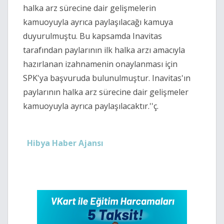
halka arz sürecine dair gelişmelerin
kamuoyuyla ayrıca paylaşılacağı kamuya
duyurulmuştu. Bu kapsamda Inavitas
tarafından paylarının ilk halka arzı amacıyla
hazırlanan izahnamenin onaylanması için
SPK'ya başvuruda bulunulmuştur. Inavitas'ın
paylarının halka arz sürecine dair gelişmeler
kamuoyuyla ayrıca paylaşılacaktır.''ç.
Hibya Haber Ajansı