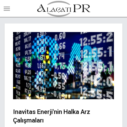
Inavitas Enerji'nin Halka Arz
Çalışmaları