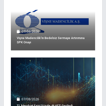
07/08/2026
Vişne Madencilik'in Bedelsiz Sermaye Artırımına
SPK Onayı
07/08/2026
TL Mevduat Faizi Yüzde 46,65'e Geriledi