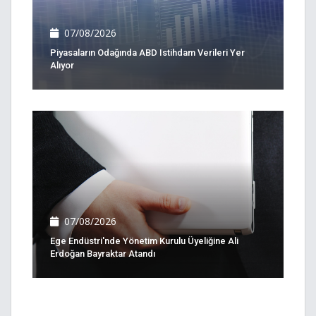
07/08/2026
Piyasaların Odağında ABD Istihdam Verileri Yer
Alıyor
07/08/2026
Ege Endüstri'nde Yönetim Kurulu Üyeliğine Ali
Erdoğan Bayraktar Atandı