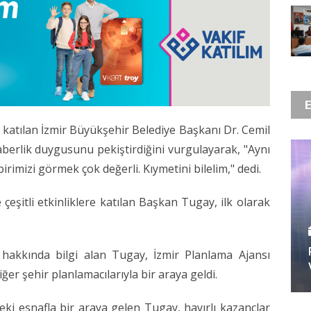
katılan İzmir Büyükşehir Belediye Başkanı Dr. Cemil
raberlik duygusunu pekiştirdiğini vurgulayarak, "Aynı
rimizi görmek çok değerli. Kıymetini bilelim," dedi.
eşitli etkinliklere katılan Başkan Tugay, ilk olarak
i hakkında bilgi alan Tugay, İzmir Planlama Ajansı
ğer şehir planlamacılarıyla bir araya geldi.
eki esnafla bir araya gelen Tugay, hayırlı kazançlar