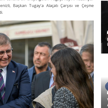
enizli, Başkan Tugay'a Alaçatı Çarşısı ve Çeşme
i.